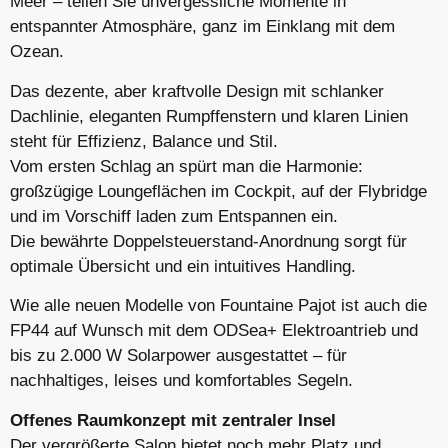
Meer – teilen Sie unvergessliche Momente in
entspannter Atmosphäre, ganz im Einklang mit dem
Ozean.
Das dezente, aber kraftvolle Design mit schlanker
Dachlinie, eleganten Rumpffenstern und klaren Linien
steht für Effizienz, Balance und Stil.
Vom ersten Schlag an spürt man die Harmonie:
großzügige Loungeflächen im Cockpit, auf der Flybridge
und im Vorschiff laden zum Entspannen ein.
Die bewährte Doppelsteuerstand-Anordnung sorgt für
optimale Übersicht und ein intuitives Handling.
Wie alle neuen Modelle von Fountaine Pajot ist auch die
FP44 auf Wunsch mit dem ODSea+ Elektroantrieb und
bis zu 2.000 W Solarpower ausgestattet – für
nachhaltiges, leises und komfortables Segeln.
Offenes Raumkonzept mit zentraler Insel
Der vergrößerte Salon bietet noch mehr Platz und