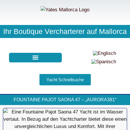
Ihr Boutique Vercharterer auf Mallorca
NEWS | EVENTS
Yacht Schnellsuche
FOUNTAINE PAJOT SAONA 47 – „AURORA381“