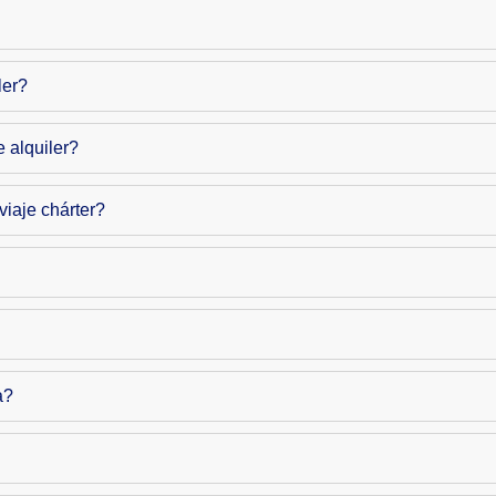
ler?
 alquiler?
viaje chárter?
a?