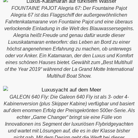
FOUNTAINE PAJOT Alegria 67: Der Fountaine Pajot
Alegria 67 ist das Flaggschiff der außergewöhnlichen
Fahrtenkatamarane von Fountaine Pajot und eine überaus
verlockende Einladung in die Welt des Blauwassersegelns.
Alegria heißt Freude und genau dafür wurde dieser
Luxuskatamaran entworfen: das Leben an Bord zu einer
höchst angenehmen Erfahrung zu machen, ob unterwegs
oder vor Anker. Ein Katamaran, der den Luxus und Komfort
eines schönen Hauses bietet. Gewählt zum „Best Multihull
of the Year 2019“ während der La Grand Motte International
Multihull Boat Show.
GALEON 640 Fly: Die Galeon 640 Fly ist als 3- oder 4-
Kabinenversion (plus Skipper Kabine) verfügbar und basiert
auf dem enormen Erfolg der Preisgekrönten 500er-Serie. Als
echter „Game Changer“ bringt sie eine Fülle von
Innovationen ins Segment der luxuriösen Flybridgeyachten
und wartet mit Lösungen auf, die es in der Klasse bisher
nicht gab. Mit dem Design geht die Werft bei dieser