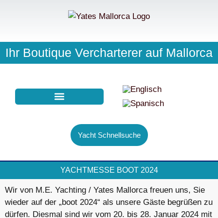
Ihr Boutique Vercharterer auf Mallorca
NEWS | EVENTS
Yacht Schnellsuche
YACHTMESSE BOOT 2024
Wir von M.E. Yachting / Yates Mallorca freuen uns, Sie
wieder auf der „boot 2024“ als unsere Gäste begrüßen zu
dürfen. Diesmal sind wir vom 20. bis 28. Januar 2024 mit