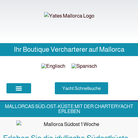
Ihr Boutique Vercharterer auf Mallorca
Ihr Skipper weiß alles
Meist sofort für Sie da
Yacht Schnellsuche
NEWS | EVENTS
MALLORCAS SÜD-OST-KÜSTE MIT DER CHARTERYACHT
ERLEBEN