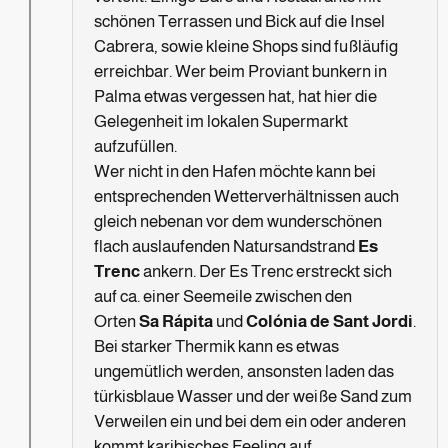
schönen Terrassen und Bick auf die Insel
Cabrera, sowie kleine Shops sind fußläufig
erreichbar. Wer beim Proviant bunkern in
Palma etwas vergessen hat, hat hier die
Gelegenheit im lokalen Supermarkt
aufzufüllen.
Wer nicht in den Hafen möchte kann bei
entsprechenden Wetterverhältnissen auch
gleich nebenan vor dem wunderschönen
flach auslaufenden Natursandstrand
Es
Trenc
ankern. Der Es Trenc erstreckt sich
auf ca. einer Seemeile zwischen den
Orten
Sa Rápita
und
Colónia de Sant Jordi
.
Bei starker Thermik kann es etwas
ungemütlich werden, ansonsten laden das
türkisblaue Wasser und der weiße Sand zum
Verweilen ein und bei dem ein oder anderen
kommt karibisches Feeling auf.