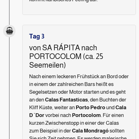
Tag 3
von SA RÁPITA nach
PORTOCOLOM (ca. 25
Seemeilen)
Nach einem leckeren Frühstück an Bord oder
in einem der zahlreichen Bars heißt es
Segelsetzen oder Motor starten und es geht
an den
Calas Fantasticas
, den Buchten der
Kliff Küste, weiter an
Porto Pedro
und
Cala
D´Dor
vorbei nach
Portocolom
. Für einen
kurzen Zwischenstopp in einer der Calas
zum Beispiel in der
Cala Mondragó
sollten
Sie sich Zeit nehmen. Es werden malerische