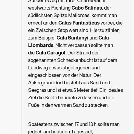
Auf dem Weg mit Ihrer Charteryacht
westwärts Richtung
Cabo Salinas
, der
südlichsten Spitze Mallorcas, kommt man
erneut an den
Calas Fantasticas
vorbei, die
ein Zwischen-Stop wert sind. Hierzu zählen
zum Beispiel
Cala Santanyi
und
Cala
Llombards
. Nicht verpassen sollte man
die
Cala Caragol
. Der Strand der
sogenannten Schneckenbucht ist auf dem
Landweg etwas abgelegenen und
eingeschlossen von der Natur. Der
Ankergrund dort besteht aus Sand und
Seegras und ist etwa 5 Meter tief. Ein ideales
Ziel die Seele baumeln zu lassen und die
Füße in den warmen Sand zu stecken.
Spätestens zwischen 17 und 18 h sollte man
jedoch am heutigen Tagesziel,