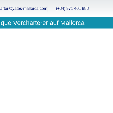
arter@yates-mallorca.com
(+34) 971 401 883
ique Vercharterer auf Mallorca