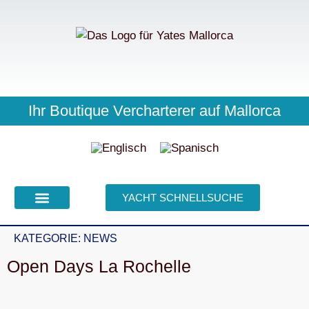
Ihr Skipper weiß alles
Meist sofort für Sie da
Ihr Boutique Vercharterer auf Mallorca
YACHT SCHNELLSUCHE
NEWS | EVENTS
KATEGORIE:
NEWS
Open Days La Rochelle