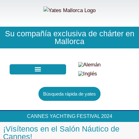
Su compañía exclusiva de chárter en
Mallorca
COMPRA CHARTER
BUSCADOR DE YATES
Búsqueda rápida de yates
CANNES YACHTING FESTIVAL 2024
¡Visítenos en el Salón Náutico de
Cannes!