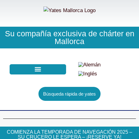
Su compañía exclusiva de chárter en
Mallorca
Tu patrón lo sabe todo
Normalmente, estamos a su disposición de inmediato
COMPRA CHARTER
BUSCADOR DE YATES
Búsqueda rápida de yates
COMIENZA LA TEMPORADA DE NAVEGACIÓN 2025 –
SU CRUCERO LE ESPERA – ¡RESERVE YA!