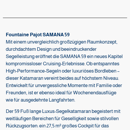
Fountaine Pajot SAMANA 59
Mit einem unvergleichlich großzügigen Raumkonzept,
durchdachtem Design und beeindruckender
Segelleistung eröffnet die SAMANA 59 ein neues Kapitel
kompromissloser Cruising-Erlebnisse. Ob entspanntes
High-Performance-Segeln oder luxuriöses Bordleben –
dieser Katamaran vereint beides auf höchstem Niveau.
Entwickelt für unvergessliche Momente mit Familie oder
Freunden, ist er ebenso ideal für Wochenendausflüge
wie für ausgedehnte Langfahrten.
Der 59 Fuß lange Luxus-Segelkatamaran begeistert mit
weitläufigen Bereichen für Geselligkeit sowie stilvollen
Rückzugsorten: ein 27,5 m² großes Cockpit für das