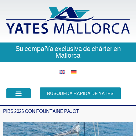
Su compañía exclusiva de chárter en
Tu patrón lo sabe todo
Mallorca
Normalmente, estamos a su disposición de inmediato
BÚSQUEDA RÁPIDA DE YATES
COMPRA CHARTER
PIBS 2025 CON FOUNTAINE PAJOT