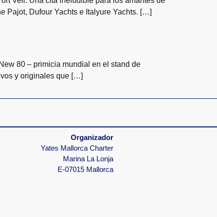
rt Vell. Una cita ineludible para los amantes de
e Pajot, Dufour Yachts e Italyure Yachts. […]
 New 80 – primicia mundial en el stand de
vos y originales que […]
Organizador
Yates Mallorca Charter
Marina La Lonja
E-07015 Mallorca