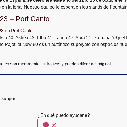
 de España, se celebrará este año del 11 al 15 de octubre en Po
 en la feria. Nuestro equipo le espera en los stands de Fountain
23 – Port Canto
 Isla 40, Astréa 42, Elba 45, Tanna 47, Aura 51, Samana 59 y el
ine Pajot, el New 80 es un auténtico superyate con espacios nue
yates son meramente ilustrativas y pueden diferir del original.
, support
¿En qué puedo ayudarle?