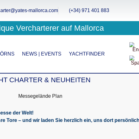
arter@yates-mallorca.com
(+34) 971 401 883
ique Vercharterer auf Mallorca
TÖRNS
NEWS | EVENTS
YACHTFINDER
HT CHARTER & NEUHEITEN
esse der Welt!
e Tore – und wir laden Sie herzlich ein, uns dort persönlich