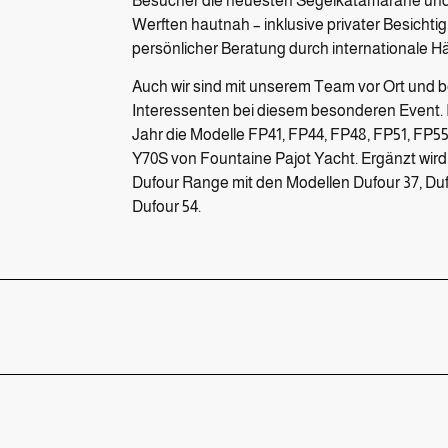
Besucher die neuesten Segelkatamarane un
Werften hautnah – inklusive privater Besichti
persönlicher Beratung durch internationale H
Auch wir sind mit unserem Team vor Ort und 
Interessenten bei diesem besonderen Event. 
Jahr die Modelle FP41, FP44, FP48, FP51, FP5
Y70S von Fountaine Pajot Yacht. Ergänzt wird 
Dufour Range mit den Modellen Dufour 37, Dufo
Dufour 54.