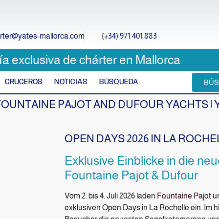
rter@yates-mallorca.com
(+34) 971 401 883
 exclusiva de chárter en Mallorca
CRUCEROS
NOTICIAS
BÚSQUEDA
BÚS
 FOUNTAINE PAJOT AND DUFOUR YACHTS |
OPEN DAYS 2026 IN LA ROCHE
Exklusive Einblicke in die ne
Fountaine Pajot & Dufour
Vom 2. bis 4. Juli 2026 laden
Fountaine Pajot
u
exklusiven Open Days in La Rochelle ein. Im h