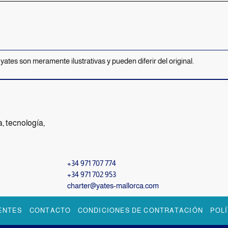
 yates son meramente ilustrativas y pueden diferir del original.
a, tecnología,
+34 971 707 774
+34 971 702 953
charter@yates-mallorca.com
ENTES
CONTACTO
CONDICIONES DE CONTRATACIÓN
POLÍ