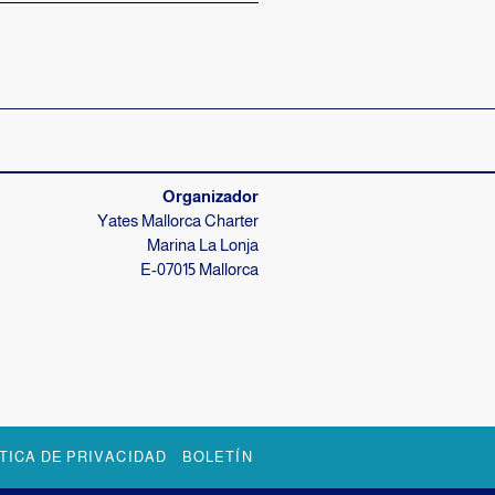
Tu patrón lo sabe todo
Normalmente, estamos a su disposición
de inmediato
Organizador
Yates Mallorca Charter
Marina La Lonja
E-07015 Mallorca
TICA DE PRIVACIDAD
BOLETÍN