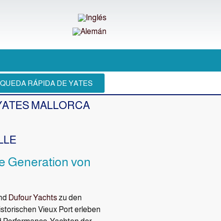
QUEDA RÁPIDA DE YATES
 YATES MALLORCA
LLE
ue Generation von
nd
Dufour Yachts
zu den
istorischen Vieux Port erleben